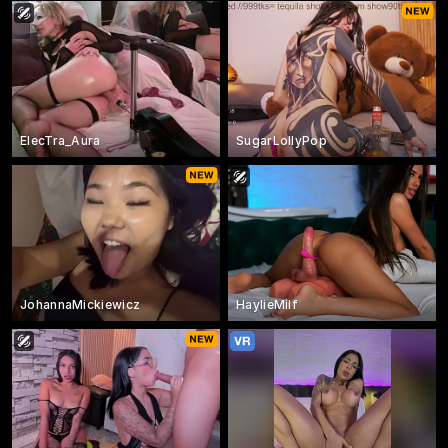
ElecTra_Aura
SugarLollyPop
JohannaMickiewicz
HaylieMilf