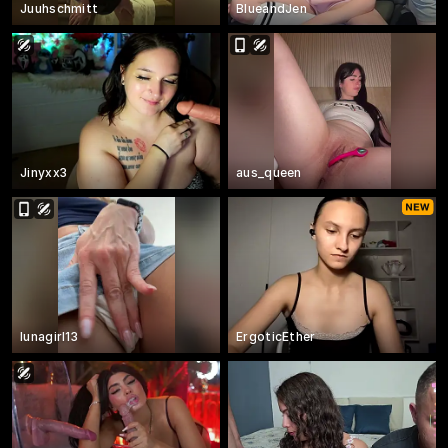
Juuhschmitt
BlueandJen
Jinyxx3
aus_queen
lunagirl13
ErgoticEther