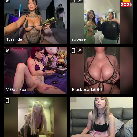
2025
Tyraride
roouse
ViGothFox
Blackpearlx666