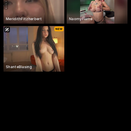
MeridithFitzherbert
NaomyFlame
ShanteBlasing